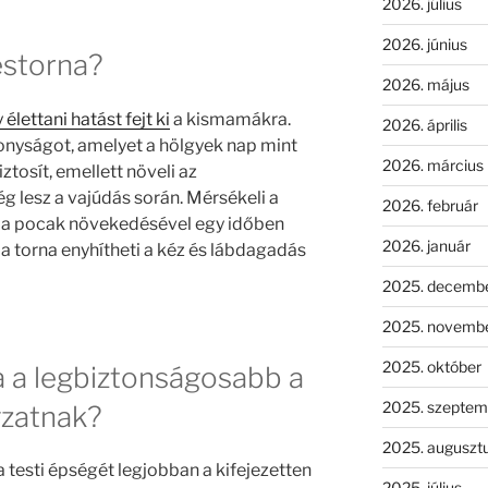
2026. július
2026. június
estorna?
2026. május
lettani hatást fejt ki
a kismamákra.
2026. április
onyságot, amelyet a hölgyek nap mint
2026. március
ztosít, emellett növeli az
g lesz a vajúdás során. Mérsékeli a
2026. február
ni a pocak növekedésével egy időben
2026. január
 torna enyhítheti a kéz és lábdagadás
2025. decemb
2025. novemb
2025. október
a a legbiztonságosabb a
2025. szeptem
zatnak?
2025. auguszt
testi épségét legjobban a kifejezetten
2025. július