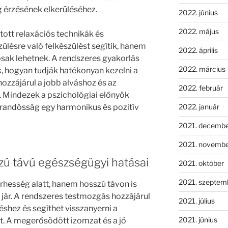
 érzésének elkerüléséhez.
2022. június
2022. május
tott relaxációs technikák és
lésre való felkészülést segítik, hanem
2022. április
osak lehetnek. A rendszeres gyakorlás
2022. március
 hogyan tudják hatékonyan kezelni a
 hozzájárul a jobb alváshoz és az
2022. február
. Mindezek a pszichológiai előnyök
2022. január
árandósság egy harmonikus és pozitív
2021. decemb
2021. novemb
ú távú egészségügyi hatásai
2021. október
2021. szeptem
hesség alatt, hanem hosszú távon is
jár. A rendszeres testmozgás hozzájárul
2021. július
éshez és segíthet visszanyerni a
2021. június
tot. A megerősödött izomzat és a jó