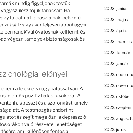
mamák mindig figyeljenek testük
2023. június
 vagy szülésznőjük tanácsait. Ha
agy fájdalmat tapasztalnak, célszerű
2023. május
tenzitását vagy akár teljesen abbahagyni
2023. április
teiben rendkívül óvatosnak kell lenni, és
ad végezni, amelyek biztonságosak és
2023. március
2023. február
2023. január
zichológiai előnyei
2022. decemb
2022. novemb
hanem a lélekre is nagy hatással van. A
is jelentős pozitív hatást gyakorol. A
2022. október
nteni a stresszt és a szorongást, amely
2022. szeptem
ság alatt. A testmozgás endorfint
angulatot és segít megelőzni a depresszió
2022. auguszt
rtos órákon való részvétel lehetőséget
2022. július
sítésére, ami különösen fontos a