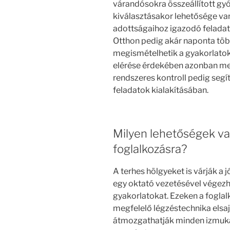
várandósokra összeállított gyó
kiválasztásakor lehetősége van
adottságaihoz igazodó feladat
Otthon pedig akár naponta töb
megismételhetik a gyakorlato
elérése érdekében azonban meg 
rendszeres kontroll pedig segí
feladatok kialakításában.
Milyen lehetőségek v
foglalkozásra?
A terhes hölgyeket is várják a 
egy oktató vezetésével végezh
gyakorlatokat. Ezeken a fogla
megfelelő légzéstechnika elsaj
átmozgathatják minden izmukat