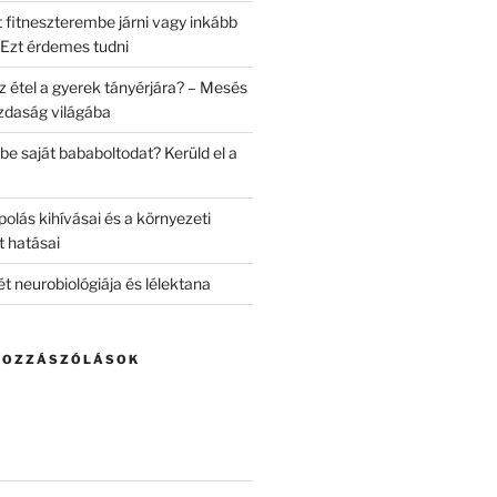
 fitneszterembe járni vagy inkább
 Ezt érdemes tudni
z étel a gyerek tányérjára? – Mesés
zdaság világába
be saját bababoltodat? Kerüld el a
olás kihívásai és a környezeti
t hatásai
lét neurobiológiája és lélektana
HOZZÁSZÓLÁSOK