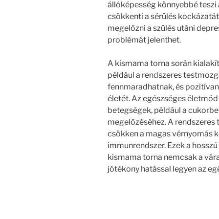
állóképesség könnyebbé teszi
csökkenti a sérülés kockázatát
megelőzni a szülés utáni depre
problémát jelenthet.
A kismama torna során kialakí
például a rendszeres testmozgá
fennmaradhatnak, és pozitívan 
életét. Az egészséges életmód 
betegségek, például a cukorbe
megelőzéséhez. A rendszeres t
csökken a magas vérnyomás ko
immunrendszer. Ezek a hosszú t
kismama torna nemcsak a vára
jótékony hatással legyen az eg