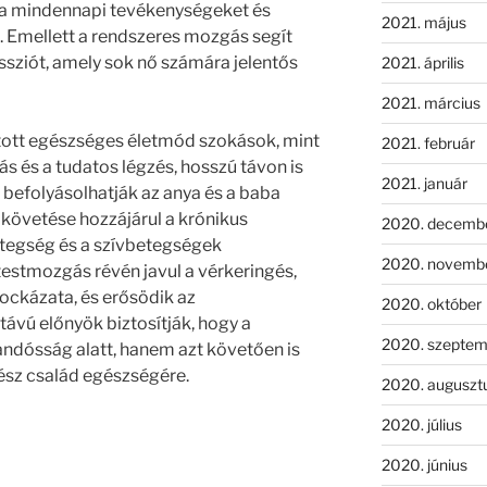
 a mindennapi tevékenységeket és
2021. május
. Emellett a rendszeres mozgás segít
ssziót, amely sok nő számára jelentős
2021. április
2021. március
tott egészséges életmód szokások, mint
2021. február
s és a tudatos légzés, hosszú távon is
2021. január
befolyásolhatják az anya és a baba
követése hozzájárul a krónikus
2020. decemb
tegség és a szívbetegségek
2020. novemb
estmozgás révén javul a vérkeringés,
ckázata, és erősödik az
2020. október
ávú előnyök biztosítják, hogy a
2020. szeptem
ndósság alatt, hanem azt követően is
ész család egészségére.
2020. auguszt
2020. július
2020. június