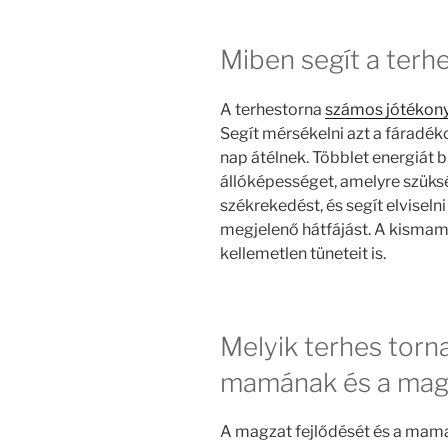
Miben segít a terh
A terhestorna
számos jótékony é
Segít mérsékelni azt a fáradék
nap átélnek. Többlet energiát bi
állóképességet, amelyre szüksé
székrekedést, és segít elvisel
megjelenő hátfájást. A kismama
kellemetlen tüneteit is.
Melyik terhes torn
mamának és a mag
A magzat fejlődését és a mama 