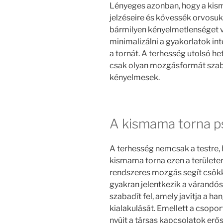
Lényeges azonban, hogy a kis
jelzéseire és kövessék orvosuk
bármilyen kényelmetlenséget v
minimalizálni a gyakorlatok in
a tornát. A terhesség utolsó he
csak olyan mozgásformát szab
kényelmesek.
A kismama torna ps
A terhesség nemcsak a testre, 
kismama torna ezen a területen 
rendszeres mozgás segít csökke
gyakran jelentkezik a várandós
szabadít fel, amely javítja a h
kialakulását. Emellett a csopo
nyújt a társas kapcsolatok erő