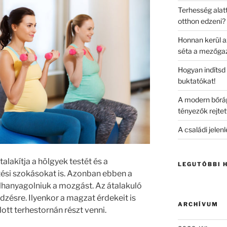
Terhesség alatt
otthon edzeni?
Honnan kerül a
séta a mezőga
Hogyan indítsd 
buktatókat!
A modern bőráp
tényezők rejtet
A családi jelen
alakítja a hölgyek testét és a
LEGUTÓBBI 
ési szokásokat is. Azonban ebben a
hanyagolniuk a mozgást. Az átalakuló
dzésre. Ilyenkor a magzat érdekeit is
ARCHÍVUM
nlott terhestornán részt venni.