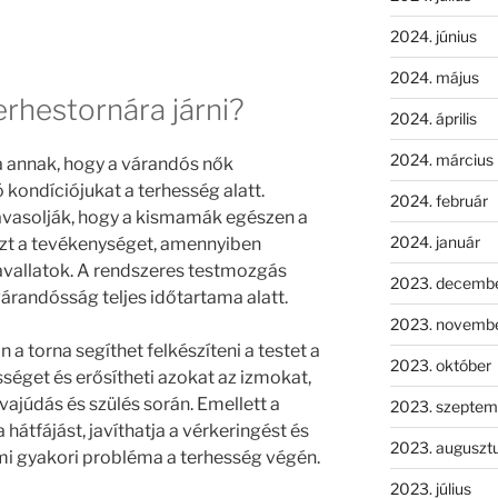
2024. június
2024. május
rhestornára járni?
2024. április
2024. március
a annak, hogy a várandós nők
kondíciójukat a terhesség alatt.
2024. február
avasolják, hogy a kismamák egészen a
2024. január
ezt a tevékenységet, amennyiben
avallatok. A rendszeres testmozgás
2023. decemb
várandósság teljes időtartama alatt.
2023. novemb
a torna segíthet felkészíteni a testet a
2023. október
ességet és erősítheti azokat az izmokat,
vajúdás és szülés során. Emellett a
2023. szeptem
hátfájást, javíthatja a vérkeringést és
2023. auguszt
mi gyakori probléma a terhesség végén.
2023. július