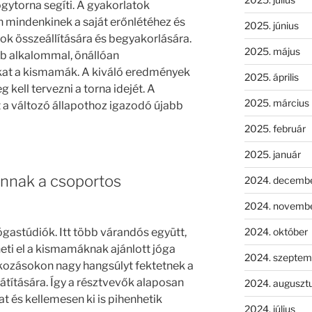
gytorna segíti. A gyakorlatok
 mindenkinek a saját erőnlétéhez és
2025. június
ok összeállítására és begyakorlására.
2025. május
b alkalommal, önállóan
kat a kismamák. A kiváló eredmények
2025. április
kell tervezni a torna idejét. A
2025. március
t a változó állapothoz igazodó újabb
2025. február
2025. január
annak a csoportos
2024. decemb
2024. novemb
2024. október
jógastúdiók. Itt több várandós együtt,
eti el a kismamáknak ajánlott jóga
2024. szeptem
lkozásokon nagy hangsúlyt fektetnek a
átítására. Így a résztvevők alaposan
2024. auguszt
 és kellemesen ki is pihenhetik
2024. július