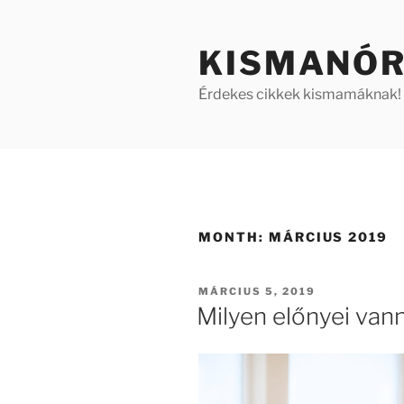
Skip
to
KISMANÓR
content
Érdekes cikkek kismamáknak!
MONTH:
MÁRCIUS 2019
POSTED
MÁRCIUS 5, 2019
ON
Milyen előnyei van