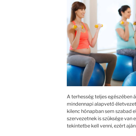
A terhesség teljes egészében át
mindennapi alapvető életvezet
kilenc hónapban sem szabad el
szervezetnek is szüksége van e
tekintetbe kell venni, ezért ajá