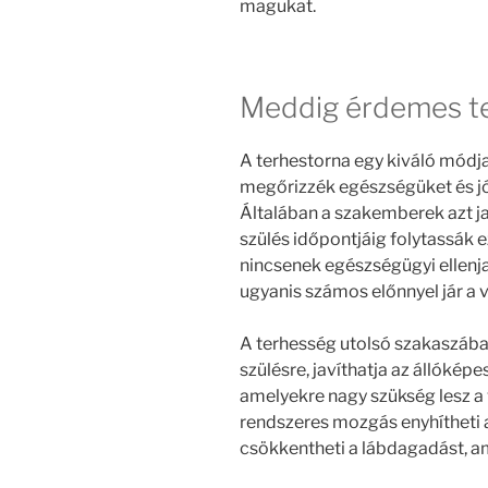
magukat.
Meddig érdemes te
A terhestorna egy kiváló módj
megőrizzék egészségüket és jó 
Általában a szakemberek azt j
szülés időpontjáig folytassák 
nincsenek egészségügyi ellenj
ugyanis számos előnnyel jár a 
A terhesség utolsó szakaszában 
szülésre, javíthatja az állókép
amelyekre nagy szükség lesz a 
rendszeres mozgás enyhítheti a 
csökkentheti a lábdagadást, a