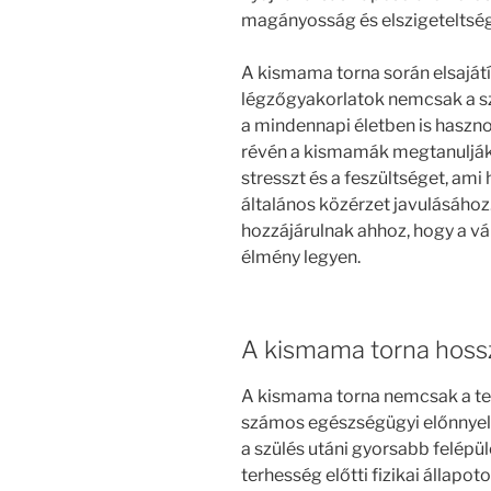
magányosság és elszigeteltség
A kismama torna során elsajátí
légzőgyakorlatok nemcsak a szü
a mindennapi életben is haszn
révén a kismamák megtanulják,
stresszt és a feszültséget, ami
általános közérzet javulásához
hozzájárulnak ahhoz, hogy a v
élmény legyen.
A kismama torna hossz
A kismama torna nemcsak a ter
számos egészségügyi előnnyel 
a szülés utáni gyorsabb felépül
terhesség előtti fizikai állapo