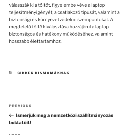
válasszák ki a töltőt, figyelembe véve a laptop
teljesítményigényét, a csatlakozó típusát, valamint a
biztonsági és környezetvédelmi szempontokat. A
megfelelő töltő kiválasztása hozzájárul a laptop
biztonságos és hatékony működéséhez, valamint
hosszabb élettartamhoz.
CATEGORIES
CIKKEK KISMAMÁKNAK
Post
Previous
PREVIOUS
navigation
Post
Ismerjük meg a nemzetközi szállítmányozás
buktatóit!