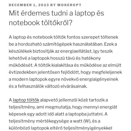
POSTED
DECEMBER 1, 2023
BY
MOKEROPT
ON
Mit érdemes tudni a laptop és
notebook töltőkről?
A laptop és notebook töltők fontos szerepet töltenek
be a hordozható számítógépek használatában. Ezek a
készülékek biztosítják az energiaellátást, így teszik
lehetővé a laptopok hosszú távú és hatékony
működését. A töltők kialakítása és működése az elmúlt
évtizedekben jelentősen fejlődött, hogy megfeleljenek
a modern laptopok egyre növekvő energiaigényeinek
és a felhasználók változó elvárásainak.
A
laptop töltők
alapvető jellemzői közé tartozik a
teljesítmény, ami megmutatja, hogy mennyi energiát
képesek egy adott idő alatt a laptopba juttatni. A
teljesítmény mértékegysége a watt (W), és a
különböző laptopok eltérő teljesítményigényekkel