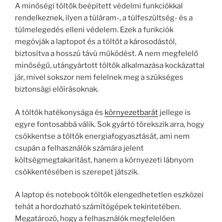
A minőségi töltők beépített védelmi funkciókkal
rendelkeznek, ilyen a túláram-, a túlfeszültség- és a
túlmelegedés elleni védelem. Ezek a funkciók
megóvják a laptopot és a töltőt a károsodástól,
biztosítva a hosszú távú működést. A nem megfelelő
minőségű, utángyártott töltők alkalmazása kockázattal
jár, mivel sokszor nem felelnek meg a szükséges
biztonsági előírásoknak.
A töltők hatékonysága és
környezetbarát
jellege is
egyre fontosabbá válik. Sok gyártó törekszik arra, hogy
csökkentse a töltők energiafogyasztását, ami nem
csupán a felhasználók számára jelent
költségmegtakarítást, hanem a környezeti lábnyom
csökkentésében is szerepet játszik.
A laptop és notebook töltők elengedhetetlen eszközei
tehát a hordozható számítógépek tekintetében.
Megatározó, hogy a felhasználók megfelelően