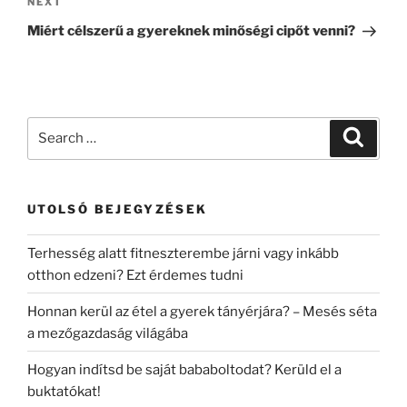
Next
NEXT
Post
Miért célszerű a gyereknek minőségi cipőt venni?
Search
Search
for:
UTOLSÓ BEJEGYZÉSEK
Terhesség alatt fitneszterembe járni vagy inkább
otthon edzeni? Ezt érdemes tudni
Honnan kerül az étel a gyerek tányérjára? – Mesés séta
a mezőgazdaság világába
Hogyan indítsd be saját bababoltodat? Kerüld el a
buktatókat!